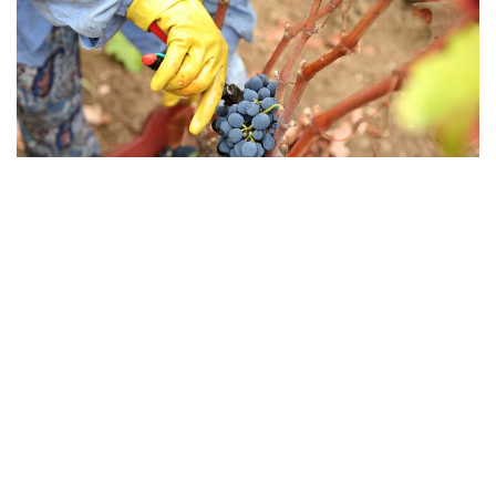
Il Negroamaro è un vitigno a bacca rossa molto
importante in Puglia e in particolare nel Salento. Il suo
nome presenta diverse accezioni: la prima deriva dal
termine latino Niger (negro) e dal greco Mavros
(amaro); la seconda deriva dal termine dialettale “niuru
maru” per il caratteristico colore nero degli acini d'uva.